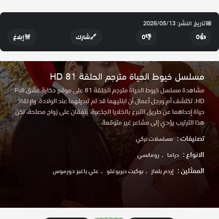
📅
تاريخ النشر: 2026/05/13
👍
0
👎
0
🔗
شارك
🚨
إبلاغ
مسلسل خيوط الحياة مترجم الحلقة 81 HD
مشاهدة مسلسل خيوط الحياة مترجم الحلقة 81 على موقع حكاية عشق Full
HD. تكتشف أم ورجل أعمال أن ابنتيهما قد تم تبديلهما عند الولادة. ولإنقاذ
حياة إحداهما عن طريق التبرع بالخلايا الجذعية، يتفقان على زواج مصلحة، لكن
هذا الترتيب يؤدي إلى مشاعر غير متوقعة.
تصنيفات :
مسلسلات تركي
الانواع :
دراما
رومانسي
الممثلين :
إردم يلماز
بوكيت ديريوغلو
علي ياغيز دورموس