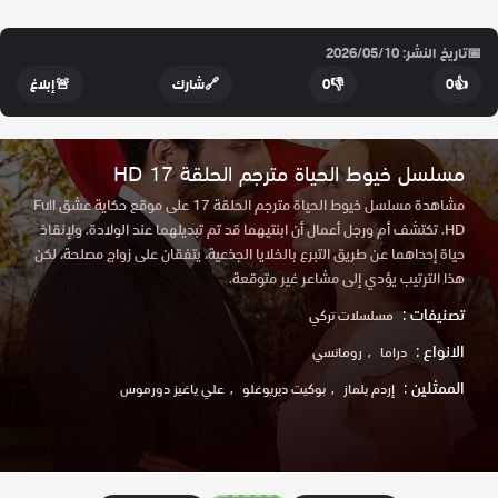
📅
تاريخ النشر: 2026/05/10
👍
0
👎
0
🔗
شارك
🚨
إبلاغ
مسلسل خيوط الحياة مترجم الحلقة 17 HD
مشاهدة مسلسل خيوط الحياة مترجم الحلقة 17 على موقع حكاية عشق Full
HD. تكتشف أم ورجل أعمال أن ابنتيهما قد تم تبديلهما عند الولادة. ولإنقاذ
حياة إحداهما عن طريق التبرع بالخلايا الجذعية، يتفقان على زواج مصلحة، لكن
هذا الترتيب يؤدي إلى مشاعر غير متوقعة.
تصنيفات :
مسلسلات تركي
الانواع :
دراما
رومانسي
الممثلين :
إردم يلماز
بوكيت ديريوغلو
علي ياغيز دورموس