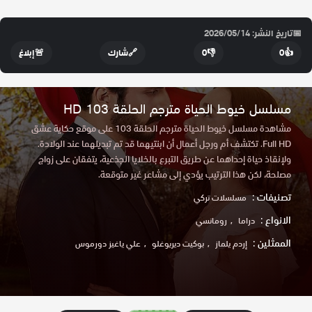
📅
تاريخ النشر: 2026/05/14
👍
0
👎
0
🔗
شارك
🚨
إبلاغ
مسلسل خيوط الحياة مترجم الحلقة 103 HD
مشاهدة مسلسل خيوط الحياة مترجم الحلقة 103 على موقع حكاية عشق
Full HD. تكتشف أم ورجل أعمال أن ابنتيهما قد تم تبديلهما عند الولادة.
ولإنقاذ حياة إحداهما عن طريق التبرع بالخلايا الجذعية، يتفقان على زواج
مصلحة، لكن هذا الترتيب يؤدي إلى مشاعر غير متوقعة.
تصنيفات :
مسلسلات تركي
الانواع :
دراما
رومانسي
الممثلين :
إردم يلماز
بوكيت ديريوغلو
علي ياغيز دورموس