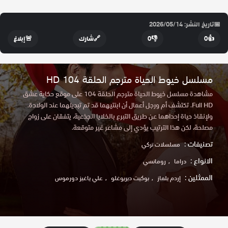
📅
تاريخ النشر: 2026/05/14
👍
0
👎
0
🔗
شارك
🚨
إبلاغ
مسلسل خيوط الحياة مترجم الحلقة 104 HD
مشاهدة مسلسل خيوط الحياة مترجم الحلقة 104 على موقع حكاية عشق
Full HD. تكتشف أم ورجل أعمال أن ابنتيهما قد تم تبديلهما عند الولادة.
ولإنقاذ حياة إحداهما عن طريق التبرع بالخلايا الجذعية، يتفقان على زواج
مصلحة، لكن هذا الترتيب يؤدي إلى مشاعر غير متوقعة.
تصنيفات :
مسلسلات تركي
الانواع :
دراما
رومانسي
الممثلين :
إردم يلماز
بوكيت ديريوغلو
علي ياغيز دورموس