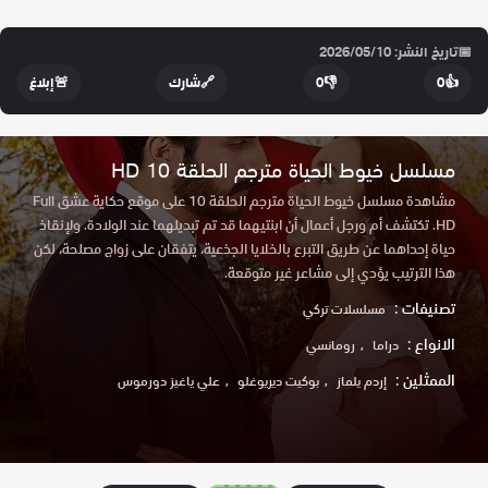
📅
تاريخ النشر: 2026/05/10
👍
0
👎
0
🔗
شارك
🚨
إبلاغ
مسلسل خيوط الحياة مترجم الحلقة 10 HD
مشاهدة مسلسل خيوط الحياة مترجم الحلقة 10 على موقع حكاية عشق Full
HD. تكتشف أم ورجل أعمال أن ابنتيهما قد تم تبديلهما عند الولادة. ولإنقاذ
حياة إحداهما عن طريق التبرع بالخلايا الجذعية، يتفقان على زواج مصلحة، لكن
هذا الترتيب يؤدي إلى مشاعر غير متوقعة.
تصنيفات :
مسلسلات تركي
الانواع :
دراما
رومانسي
الممثلين :
إردم يلماز
بوكيت ديريوغلو
علي ياغيز دورموس