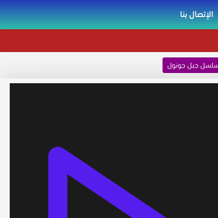
الإتصال بنا
لسل جبل جونول