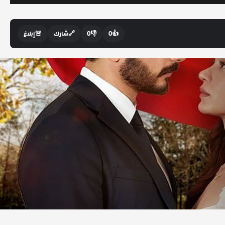
👍
0
👎
0
🔗
شارك
🚨
إبلاغ