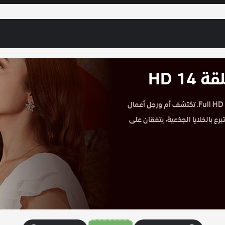
1 HD
مشاهدة مسلسل خيوط الحياة مترجم الحلقة 14 على موقع حكاية عشق Full HD. تكتشف أم ورجل أعمال
برع بالخلايا الجذعية، يتفقان على