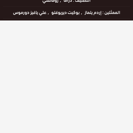
التصنيف :
دراما
رومانسي
الممثلين :
إردم يلماز
بوكيت ديريوغلو
علي ياغيز دورموس
وسوم :
الحياة
حكاية عشق
خيوط
مترجم
مسلسل
مسلسل
خيوط الحياة
اللغات :
التركية
مترجم للعربية
مشاهدة ممتعة