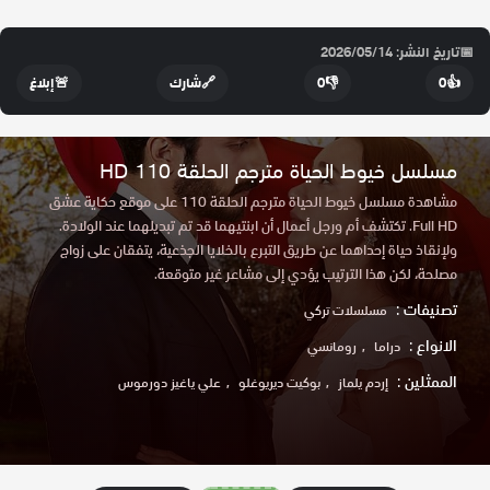
📅
تاريخ النشر: 2026/05/14
👍
0
👎
0
🔗
شارك
🚨
إبلاغ
مسلسل خيوط الحياة مترجم الحلقة 110 HD
مشاهدة مسلسل خيوط الحياة مترجم الحلقة 110 على موقع حكاية عشق
Full HD. تكتشف أم ورجل أعمال أن ابنتيهما قد تم تبديلهما عند الولادة.
ولإنقاذ حياة إحداهما عن طريق التبرع بالخلايا الجذعية، يتفقان على زواج
مصلحة، لكن هذا الترتيب يؤدي إلى مشاعر غير متوقعة.
تصنيفات :
مسلسلات تركي
الانواع :
دراما
رومانسي
الممثلين :
إردم يلماز
بوكيت ديريوغلو
علي ياغيز دورموس