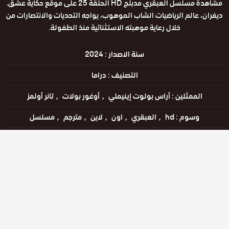
مشاهدة مسلسل العبقري مدبلج HD الحلقة 25 على موقع حكاية عشق.
ديفران، عالم الرياضيات الشاب الموهوب، يواجه التحديات والانتصارات من
خلال رعاية موهبته الاستثنائية منذ الطفولة.
سنة الاصدار :
2024
التصنيف :
دراما
الممثلين :
أراس بولوت إينيملي
أوغور بولات
تانر أولمز
وسوم :
hd
العبقري
اون
لاين
مترجم
مسلسل
اللغات :
التركية
مشاهدة الإعلان
مشاهدة ممتعة