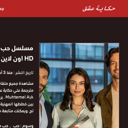
جم
مسلسل حب مح
HD اون لاين
تاريخ النشر :
منذ 3 أسابيع
 Aşk
بين خططها المهنية 
تج .ويمكنك متابعة ج
وسوم :
حب
حب م