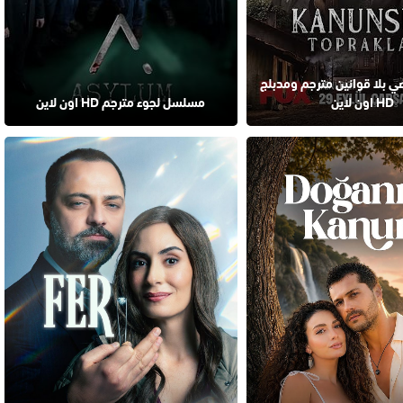
 بلا قوانين مترجم ومدبلج
HD اون لاين
مسلسل لجوء مترجم HD اون لاين