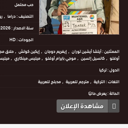
حب محتمل
التصنيف :
دراما
رو
سنة الاصدار :
2026
الجودات :
HD
الممثلين :
أيتشا أيشين توران
إيفريم دوجان
إيكين كوتش
حلاق مج
أوغلو
كانسيل إلسين
موجي بايرام أوغلو
ميليس مينكاري
ميليسا
الدول :
تركيا
اللغات :
التركية
مترجم للعربية
مدبلج للعربية
الحالة :
يعرض حاليًا
مشاهدة الإعلان