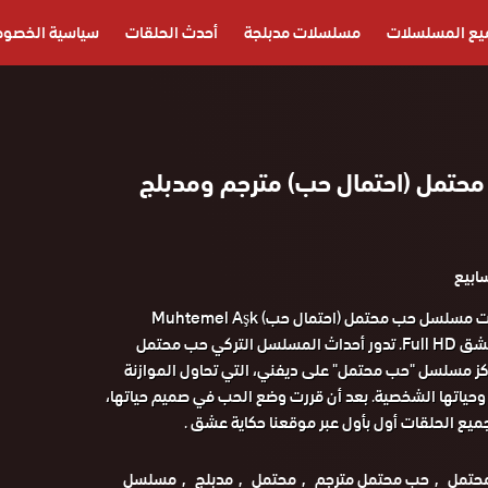
يع المسلسلات
مسلسلات مدبلجة
أحدث الحلقات
سياسية الخصوص
تمل (احتمال حب) مترجم ومدبلج
مشاهدة جميع حلقات مسلسل حب محتمل (احتمال حب) Muhtemel Aşk
مترجمة علي حكاية عشق Full HD. تدور أحداث المسلسل التركي حب محتمل
Muhtemel . يركز مسلسل "حب محتمل" على ديفني، التي تحاول الموازنة
وحياتها الشخصية. بعد أن قررت وضع الحب في صميم حياتها،
ميع الحلقات أول بأول عبر موقعنا حكاية عشق .
حتمل
حب محتمل مترجم
محتمل
مدبلج
مسلسل