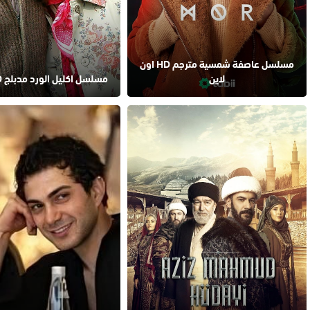
مسلسل عاصفة شمسية مترجم HD اون
لاين
مسلسل اكليل الورد مدبلج HD اون لاين