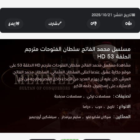
📅
تاريخ النشر: 2025/10/21
👍
0
👎
0
🔗
شارك
🚨
إبلاغ
مسلسل محمد الفاتح سلطان الفتوحات مترجم
الحلقة 53 HD
مشاهدة مسلسل محمد الفاتح سلطان الفتوحات مترجم HD الحلقة 53 على
موقع حكاية عشق. عندما اعتلى السلطان العثماني. السلطان محمد الفاتح.
العرش، كان عليه أن يهزم العديد من الأعداء داخل القصر وخارجه من أجل
الاستيلاء على إسطنبول. حلمه الأكبر.
تصنيفات :
مسلسلات تركي
مسلسلات مدبلجة
الانواع :
تاريخ
حرب
دراما
الممثلين :
سركان تشايوغلو
سليم بيرقدار
سيتشكين أوزديمير