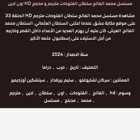
مسلسل محمد الفاتح سلطان الفتوحات مترجم و مدبلج HD اون لاين
مشاهدة مسلسل محمد الفاتح سلطان الفتوحات مترجم HD الحلقة 33
على موقع حكاية عشق. عندما اعتلى السلطان العثماني. السلطان محمد
الفاتح. العرش، كان عليه أن يهزم العديد من الأعداء داخل القصر وخارجه
من أجل الاستيلاء على إسطنبول. حلمه الأكبر.
سنة الاصدار :
2024
التصنيف :
تاريخ
حرب
دراما
الممثلين :
سركان تشايوغلو
سليم بيرقدار
سيتشكين أوزديمير
وسوم :
hd
الفاتح
الفتوحات
اون
سلطان
لاين
مترجم
محمد
مدبلج
مسلسل
اللغات :
التركية
مترجم للعربية
مدبلج للعربية
مشاهدة الإعلان