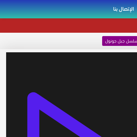
الإتصال بنا
لسل جبل جونول