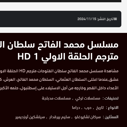
📅
تاريخ النشر: 2024/11/15
مسلسل محمد الفاتح سلطان ال
مترجم الحلقة الاولي 1 HD
عشق,عندما اعتلى السلطان العثماني، السلطان محمد الفاتح، العرش، كان
الأعداء داخل القصر وخارجه من أجل الاستيلاء على إسطنبول، حلمه الأكبر.
تصنيفات :
مسلسلات تركي
مسلسلات مدبلجة
الانواع :
تاريخ
حرب
دراما
الممثلين :
سركان تشايوغلو
سليم بيرقدار
سيتشكين أوزديمير