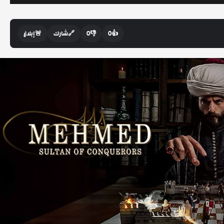
👍
0
👎
0
🔗
شارك
🚨
إبلاغ