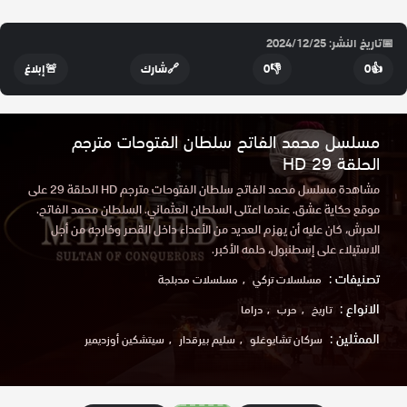
📅
تاريخ النشر: 2024/12/25
👍
0
👎
0
🔗
شارك
🚨
إبلاغ
مسلسل محمد الفاتح سلطان الفتوحات مترجم
الحلقة 29 HD
مشاهدة مسلسل محمد الفاتح سلطان الفتوحات مترجم HD الحلقة 29 على
موقع حكاية عشق. عندما اعتلى السلطان العثماني. السلطان محمد الفاتح.
العرش، كان عليه أن يهزم العديد من الأعداء داخل القصر وخارجه من أجل
الاستيلاء على إسطنبول، حلمه الأكبر.
تصنيفات :
مسلسلات تركي
مسلسلات مدبلجة
الانواع :
تاريخ
حرب
دراما
الممثلين :
سركان تشايوغلو
سليم بيرقدار
سيتشكين أوزديمير