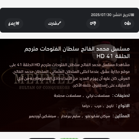
📅
تاريخ النشر: 2025/07/30
👍
0
👎
0
🔗
شارك
🚨
إبلاغ
مسلسل محمد الفاتح سلطان الفتوحات مترجم
الحلقة 41 HD
مشاهدة مسلسل محمد الفاتح سلطان الفتوحات مترجم HD الحلقة 41 على
موقع حكاية عشق. عندما اعتلى السلطان العثماني. السلطان محمد الفاتح.
العرش، كان عليه أن يهزم العديد من الأعداء داخل القصر وخارجه من أجل
الاستيلاء على إسطنبول. حلمه الأكبر.
تصنيفات :
مسلسلات تركي
مسلسلات مدبلجة
الانواع :
تاريخ
حرب
دراما
الممثلين :
سركان تشايوغلو
سليم بيرقدار
سيتشكين أوزديمير