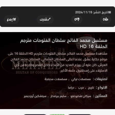
📅
تاريخ النشر: 2024/11/15
👍
0
👎
0
🔗
شارك
🚨
إبلاغ
مسلسل محمد الفاتح سلطان الفتوحات مترجم
الحلقة 16 HD
مشاهدة مسلسل محمد الفاتح سلطان الفتوحات مترجم HD الحلقة 16 على
موقع حكاية عشق. عندما اعتلى السلطان العثماني. السلطان محمد الفاتح.
العرش، كان عليه أن يهزم العديد من الأعداء داخل القصر وخارجه من أجل
الاستيلاء على إسطنبول، حلمه الأكبر.
تصنيفات :
مسلسلات تركي
مسلسلات مدبلجة
الانواع :
تاريخ
حرب
دراما
الممثلين :
سركان تشايوغلو
سليم بيرقدار
سيتشكين أوزديمير