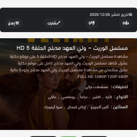
📅
تاريخ النشر: 2025/12/26
👍
0
👎
0
🔗
شارك
🚨
إبلاغ
مسلسل الوريث – ولي العهد مدبلج الحلقة 5 HD
مشاهدة مسلسل الوريث – ولي العهد مدبلج HD الحلقة 5 على موقع حكاية
عشق. شاهد مسلسل الوريث. ولي العهد مدبلج كامل على موقع حكاية
عشق ستتمكن من مشاهدة مسلسل الوريث. ولي العهد مدبلج بجودة عالية
FULL HD 1080P 720P 480P.
تصنيفات :
مسلسلات تركي
الانواع :
اثارة
اكشن
دراما
رومانسي
عائلي
الممثلين :
أكين أكينوزو
إركان كيسال
سيرا أريتورك