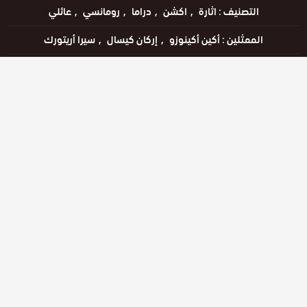
التصنيف :
اثارة
اكشن
دراما
رومانسي
عائلي
الممثلين :
أكين أكينوزو
إركان كيسال
سيرا أريتورك
وسوم :
hd
العهد
اون
لاين
مسلسل
ولي
مشاهدة الإعلان
مشاهدة ممتعة