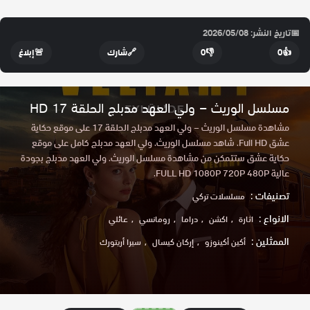
📅
تاريخ النشر: 2026/05/08
👍
0
👎
0
🔗
شارك
🚨
إبلاغ
مسلسل الوريث – ولي العهد مدبلج الحلقة 17 HD
مشاهدة مسلسل الوريث – ولي العهد مدبلج الحلقة 17 على موقع حكاية
عشق Full HD. شاهد مسلسل الوريث. ولي العهد مدبلج كامل على موقع
حكاية عشق ستتمكن من مشاهدة مسلسل الوريث. ولي العهد مدبلج بجودة
عالية FULL HD 1080P 720P 480P.
تصنيفات :
مسلسلات تركي
الانواع :
اثارة
اكشن
دراما
رومانسي
عائلي
الممثلين :
أكين أكينوزو
إركان كيسال
سيرا أريتورك