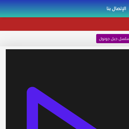
الإتصال بنا
لسل جبل جونول