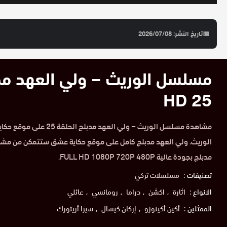
📅
تاريخ النشر: 2026/07/08
مسلسل الوريث – ولي العهد مدب
25 HD
الوريث. ولي العهد مدبلج كامل على موقع حكاية عشق ستتمكن من مشا
مدبلج بجودة عالية FULL HD 1080P 720P 480P.
تصنيفات :
مسلسلات تركي
الانواع :
اثارة
اكشن
دراما
رومانسي
عائلي
الممثلين :
أكين أكينوزو
إركان كيسال
سيرا أريتورك