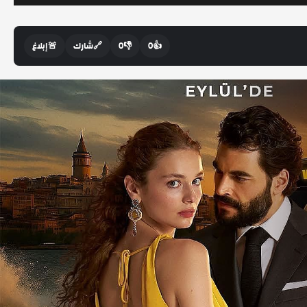
👍
0
👎
0
🔗
شارك
🚨
إبلاغ