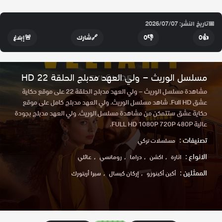
📅
تاريخ النشر: 2026/07/07
👍
0
👎
0
🔗
شارك
🚨
إبلاغ
مسلسل الوريث – ولي العهد مدبلج الحلقة 22 HD
مشاهدة مسلسل الوريث – ولي العهد مدبلج الحلقة 22 على موقع حكاية
عشق Full HD. شاهد مسلسل الوريث. ولي العهد مدبلج كامل على موقع
حكاية عشق ستتمكن من مشاهدة مسلسل الوريث. ولي العهد مدبلج بجودة
عالية FULL HD 1080P 720P 480P.
تصنيفات :
مسلسلات تركي
الانواع :
اثارة
اكشن
دراما
رومانسي
عائلي
الممثلين :
أكين أكينوزو
إركان كيسال
سيرا أريتورك