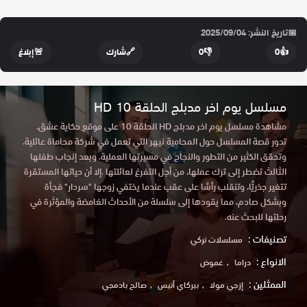
📅
تاريخ النشر: 2025/09/04
👍
0
👎
0
🔗
شارك
🚨
إبلاغ
مسلسل يوم اخر مدبلج الحلقة 10 HD
مشاهدة مسلسل يوم اخر مدبلج HD الحلقة 10 على موقع حكاية عشق.
تدور قصة المسلسل حول المحامية نيهر التي تعمل في شركة محاماة عائلية.
وتحقق الكثير من التطور والنجاح في مسيرتها العملية. وبعد إنجاب طفلها
الثالث تضطر إلى ترك عملها، من أجل التفرغ لعائلتها .إلا أن حياتها المستقرة
تتغير جذريًّا، وتنقلب رأسًا على عقب عندما يختفي زوجها "سردار" فجأة
وبشكل صادم، مما يقودها إلى سلسلة من الأحداث الغامضة والمؤثرة في
رحلتها للبحث عنه.
تصنيفات :
مسلسلات تركي
الانواع :
دراما
غموض
الممثلين :
إزجي مولا
بيركاي أتيس
صالح بادمجي