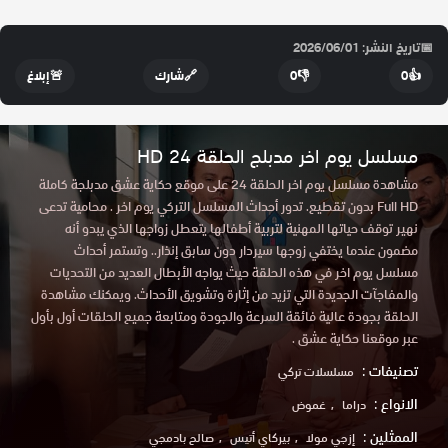
📅
تاريخ النشر: 2026/06/01
👍
0
👎
0
🔗
شارك
🚨
إبلاغ
مسلسل يوم اخر مدبلج الحلقة 24 HD
مشاهدة مسلسل يوم اخر الحلقة 24 على موقع حكاية عشق مدبلجة كاملة
Full HD بدون تقطيع. تدور أحداث المسلسل التركي يوم اخر . محامية تدعى
نهير توقف حياتها المهنية لتربية أطفالها يتعطل زواجها الذي يبدو أنه
مضمون عندما يختفي زوجها سيردار دون سابق إنذار.. وتستمر أحداث
مسلسل يوم اخر في هذه الحلقة حيث يواجه الأبطال العديد من التحديات
والمفاجآت الجديدة التي تزيد من إثارة وتشويق الأحداث. ويمكنك مشاهدة
الحلقة بجودة عالية فائقة السرعة والجودة ومتابعة جميع الحلقات أول بأول
عبر موقعنا حكاية عشق .
تصنيفات :
مسلسلات تركي
الانواع :
دراما
غموض
الممثلين :
إزجي مولا
بيركاي أتيس
صالح بادمجي