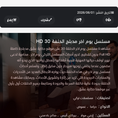
📅
تاريخ النشر: 2026/06/01
👍
0
👎
0
🔗
شارك
🚨
إبلاغ
مسلسل يوم اخر مدبلج الحلقة 30 HD
مشاهدة مسلسل يوم اخر الحلقة 30 على موقع حكاية عشق مدبلجة كاملة
Full HD بدون تقطيع. تدور أحداث المسلسل التركي يوم اخر . محامية تدعى
نهير توقف حياتها المهنية لتربية أطفالها يتعطل زواجها الذي يبدو أنه
مضمون عندما يختفي زوجها سيردار دون سابق إنذار.. وتستمر أحداث
مسلسل يوم اخر في هذه الحلقة حيث يواجه الأبطال العديد من التحديات
والمفاجآت الجديدة التي تزيد من إثارة وتشويق الأحداث. ويمكنك مشاهدة
الحلقة بجودة عالية فائقة السرعة والجودة ومتابعة جميع الحلقات أول بأول
عبر موقعنا حكاية عشق .
تصنيفات :
مسلسلات تركي
الانواع :
دراما
غموض
الممثلين :
إزجي مولا
بيركاي أتيس
صالح بادمجي