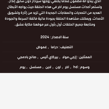
الذي يبدو أنه مضمون عندما يختفي زوجها سيردار دون سابق إنذار..
وتستمر أحداث مسلسل يوم اخر في هذه الحلقة حيث يواجه الأبطال
العديد من التحديات والمفاجآت الجديدة التي تزيد من إثارة وتشويق
الأحداث. ويمكنك مشاهدة الحلقة بجودة عالية فائقة السرعة والجودة
ومتابعة جميع الحلقات أول بأول عبر موقعنا حكاية عشق .
سنة الاصدار :
2024
التصنيف :
دراما
غموض
الممثلين :
إزجي مولا
بيركاي أتيس
صالح بادمجي
وسوم :
hd
اخر
اون
لاين
مسلسل
يوم
اللغات :
التركية
مشاهدة الإعلان