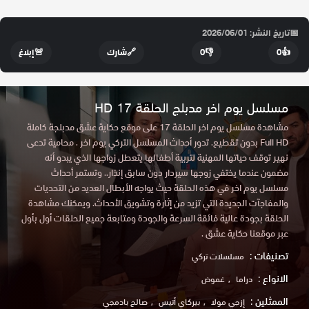
📅
تاريخ النشر: 2026/06/01
👍
0
👎
0
🔗
شارك
🚨
إبلاغ
مسلسل يوم اخر مدبلج الحلقة 17 HD
مشاهدة مسلسل يوم اخر الحلقة 17 على موقع حكاية عشق مدبلجة كاملة
Full HD بدون تقطيع. تدور أحداث المسلسل التركي يوم اخر . محامية تدعى
نهير توقف حياتها المهنية لتربية أطفالها يتعطل زواجها الذي يبدو أنه
مضمون عندما يختفي زوجها سيردار دون سابق إنذار.. وتستمر أحداث
مسلسل يوم اخر في هذه الحلقة حيث يواجه الأبطال العديد من التحديات
والمفاجآت الجديدة التي تزيد من إثارة وتشويق الأحداث. ويمكنك مشاهدة
الحلقة بجودة عالية فائقة السرعة والجودة ومتابعة جميع الحلقات أول بأول
عبر موقعنا حكاية عشق .
تصنيفات :
مسلسلات تركي
الانواع :
دراما
غموض
الممثلين :
إزجي مولا
بيركاي أتيس
صالح بادمجي