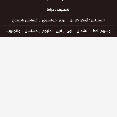
التصنيف :
دراما
الممثلين :
أويكو كارايل
بوغرا جولسوي
كيفانش تاتليتوغ
وسوم :
hd
الشمال
اون
لاين
مترجم
مسلسل
والجنوب
اللغات :
التركية
مشاهدة الإعلان
مشاهدة ممتعة