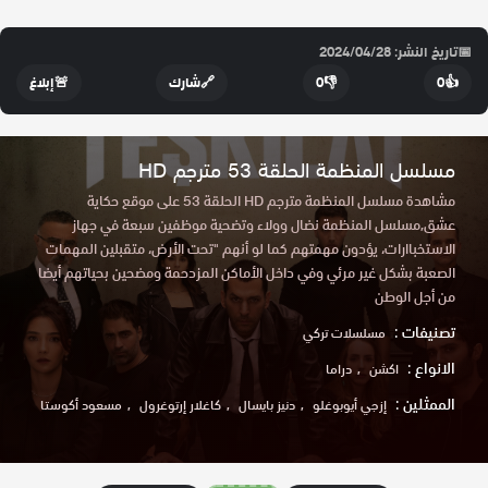
📅
تاريخ النشر: 2024/04/28
👍
0
👎
0
🔗
شارك
🚨
إبلاغ
مسلسل المنظمة الحلقة 53 مترجم HD
مشاهدة مسلسل المنظمة مترجم HD الحلقة 53 على موقع حكاية
عشق,مسلسل المنظمة نضال وولاء وتضحية موظفين سبعة في جهاز
الاسـتخباارات، يؤدون مهمتهم كما لو أنهم "تحت الأرض، متقبلين المهمات
الصعبة بشكل غير مرئي وفي داخل الأماكن المزدحمة ومضحين بحياتهم أيضا
من أجل الوطن
تصنيفات :
مسلسلات تركي
الانواع :
اكشن
دراما
الممثلين :
إزجي أيوبوغلو
دنيز بايسال
كاغلار إرتوغرول
مسعود أكوستا