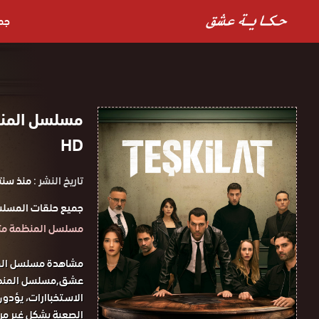
جم
HD
تاريخ النشر :
منذ سنت
جميع حلقات المسلس
مسلسل المنظمة مترجم HD او
عشق,مسلسل المنظم
الاسـتخباارات، يؤدو
الصعبة بشكل غير مر