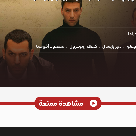
راما
وغلو
دنيز بايسال
كاغلار إرتوغرول
مسعود أكوستا
مشاهدة ممتعة