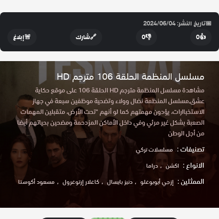
📅
تاريخ النشر: 2024/06/04
👍
0
👎
0
🔗
شارك
🚨
إبلاغ
مسلسل المنظمة الحلقة 106 مترجم HD
مشاهدة مسلسل المنظمة مترجم HD الحلقة 106 على موقع حكاية
عشق,مسلسل المنظمة نضال وولاء وتضحية موظفين سبعة في جهاز
الاسـتخباارات، يؤدون مهمتهم كما لو أنهم "تحت الأرض، متقبلين المهمات
الصعبة بشكل غير مرئي وفي داخل الأماكن المزدحمة ومضحين بحياتهم أيضا
من أجل الوطن
تصنيفات :
مسلسلات تركي
الانواع :
اكشن
دراما
الممثلين :
إزجي أيوبوغلو
دنيز بايسال
كاغلار إرتوغرول
مسعود أكوستا