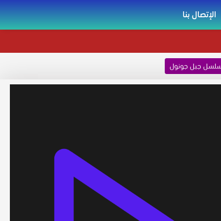
الإتصال بنا
لسل جبل جونول