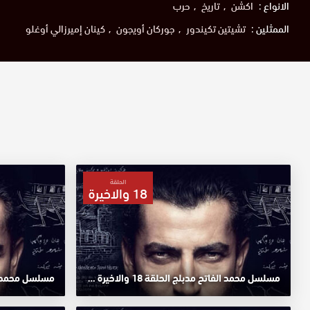
الانواع :
اكشن
تاريخ
حرب
الممثلين :
تشيتين تكيندور
جوركان أويجون
كينان إميرزالي أوغلو
الحلقة
18 والاخيرة
مسلسل محمد الفاتح مدبلج الحلقة 18 والاخيرة HD
مسلسل محمد الفا