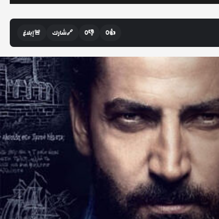
👍
0
👎
0
🔗
شارك
🚨
إبلاغ