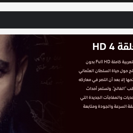
4 HD
مشاهدة مسلسل محمد الفاتح الحلقة 4 على موقع حكاية عشق مدبلج للعربية كاملة Full HD بدون
ح حول حياة السلطان العثماني
ا إلا بعد أن انتصر في معاركه
ب "الفاتح". وتستمر أحداث
ديات والمفاجآت الجديدة التي
ئقة السرعة والجودة ومتابعة