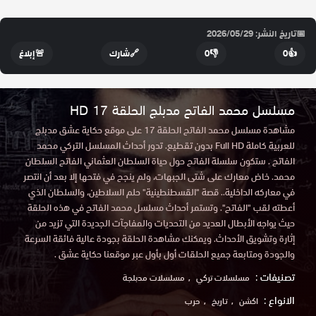
📅
تاريخ النشر: 2026/05/29
👍
0
👎
0
🔗
شارك
🚨
إبلاغ
مسلسل محمد الفاتح مدبلج الحلقة 17 HD
مشاهدة مسلسل محمد الفاتح الحلقة 17 على موقع حكاية عشق مدبلج
للعربية كاملة Full HD بدون تقطيع. تدور أحداث المسلسل التركي محمد
الفاتح . ستكون سلسلة الفاتح حول حياة السلطان العثماني الفاتح السلطان
محمد. خاض معارك على شتى الجبهات، ولم ينجح في فتحها إلا بعد أن انتصر
في معاركه الداخلية.. قصة "القسطنطينية" حلم السلاطين، والسلطان الذي
أعطته لقب "الفاتح". وتستمر أحداث مسلسل محمد الفاتح في هذه الحلقة
حيث يواجه الأبطال العديد من التحديات والمفاجآت الجديدة التي تزيد من
إثارة وتشويق الأحداث. ويمكنك مشاهدة الحلقة بجودة عالية فائقة السرعة
والجودة ومتابعة جميع الحلقات أول بأول عبر موقعنا حكاية عشق .
تصنيفات :
مسلسلات تركي
مسلسلات مدبلجة
الانواع :
اكشن
تاريخ
حرب