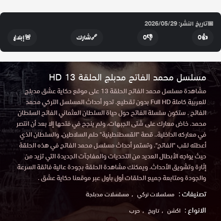
📅
تاريخ النشر: 2026/05/29
👍
0
👎
0
🔗
شارك
🚨
إبلاغ
مسلسل محمد الفاتح مدبلج الحلقة 13 HD
مشاهدة مسلسل محمد الفاتح الحلقة 13 على موقع حكاية عشق مدبلج
للعربية كاملة Full HD بدون تقطيع. تدور أحداث المسلسل التركي محمد
الفاتح . ستكون سلسلة الفاتح حول حياة السلطان العثماني الفاتح السلطان
محمد. خاض معارك على شتى الجبهات، ولم ينجح في فتحها إلا بعد أن انتصر
في معاركه الداخلية.. قصة "القسطنطينية" حلم السلاطين، والسلطان الذي
أعطته لقب "الفاتح". وتستمر أحداث مسلسل محمد الفاتح في هذه الحلقة
حيث يواجه الأبطال العديد من التحديات والمفاجآت الجديدة التي تزيد من
إثارة وتشويق الأحداث. ويمكنك مشاهدة الحلقة بجودة عالية فائقة السرعة
والجودة ومتابعة جميع الحلقات أول بأول عبر موقعنا حكاية عشق .
تصنيفات :
مسلسلات تركي
مسلسلات مدبلجة
الانواع :
اكشن
تاريخ
حرب