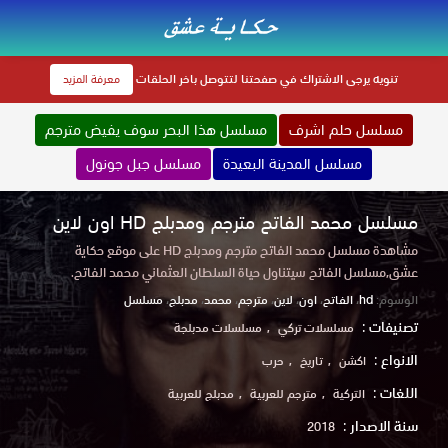
تنويه
يرجى الاشتراك في صفحتنا لتتوصل باخر الحلقات
معرفة المزيد
مسلسل حلم اشرف
مسلسل هذا البحر سوف يفيض مترجم
مسلسل المدينة البعيدة
مسلسل جبل جونول
مسلسل محمد الفاتح مترجم ومدبلج HD اون لاين
مشاهدة مسلسل محمد الفاتح مترجم ومدبلج HD على موقع حكاية
عشق,مسلسل الفاتح سيتناول حياة السلطان العثماني محمد الفاتح.
الوسوم:
hd
،
الفاتح
،
اون
،
لاين
،
مترجم
،
محمد
،
مدبلج
،
مسلسل
تصنيفات :
مسلسلات تركي
مسلسلات مدبلجة
الانواع :
اكشن
تاريخ
حرب
اللغات :
التركية
مترجم للعربية
مدبلج للعربية
سنة الاصدار :
2018