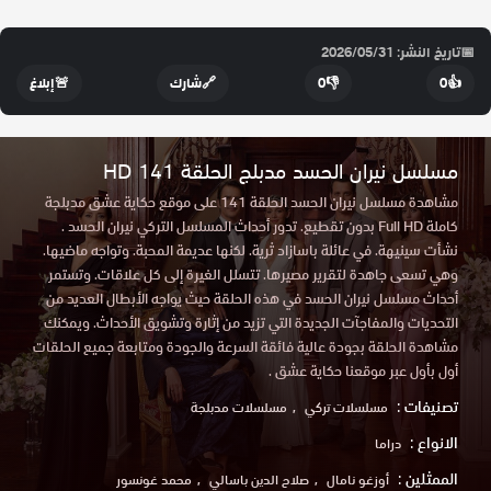
📅
تاريخ النشر: 2026/05/31
👍
0
👎
0
🔗
شارك
🚨
إبلاغ
مسلسل نيران الحسد مدبلج الحلقة 141 HD
مشاهدة مسلسل نيران الحسد الحلقة 141 على موقع حكاية عشق مدبلجة
كاملة Full HD بدون تقطيع. تدور أحداث المسلسل التركي نيران الحسد .
نشأت سينيهة. في عائلة باسازاد ثرية. لكنها عديمة المحبة. وتواجه ماضيها.
وهي تسعى جاهدة لتقرير مصيرها. تتسلل الغيرة إلى كل علاقات. وتستمر
أحداث مسلسل نيران الحسد في هذه الحلقة حيث يواجه الأبطال العديد من
التحديات والمفاجآت الجديدة التي تزيد من إثارة وتشويق الأحداث. ويمكنك
مشاهدة الحلقة بجودة عالية فائقة السرعة والجودة ومتابعة جميع الحلقات
أول بأول عبر موقعنا حكاية عشق .
تصنيفات :
مسلسلات تركي
مسلسلات مدبلجة
الانواع :
دراما
الممثلين :
أوزغو نامال
صلاح الدين باسالي
محمد غونسور