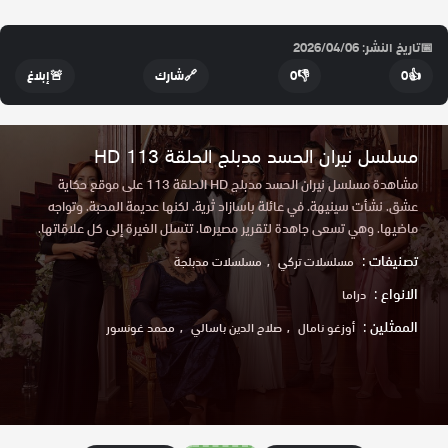
📅
تاريخ النشر: 2026/04/06
👍
0
👎
0
🔗
شارك
🚨
إبلاغ
مسلسل نيران الحسد مدبلج الحلقة 113 HD
مشاهدة مسلسل نيران الحسد مدبلج HD الحلقة 113 على موقع حكاية
عشق. نشأت سينيهة. في عائلة باسازاد ثرية. لكنها عديمة المحبة. وتواجه
ماضيها. وهي تسعى جاهدة لتقرير مصيرها. تتسلل الغيرة إلى كل علاقاتها.
تصنيفات :
مسلسلات تركي
مسلسلات مدبلجة
الانواع :
دراما
الممثلين :
أوزغو نامال
صلاح الدين باسالي
محمد غونسور