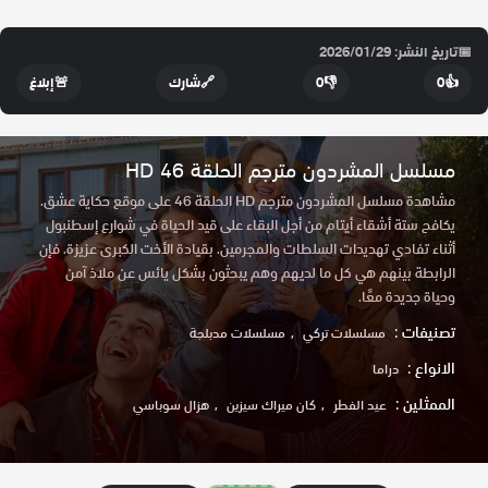
📅
تاريخ النشر: 2026/01/29
👍
0
👎
0
🔗
شارك
🚨
إبلاغ
مسلسل المشردون مترجم الحلقة 46 HD
مشاهدة مسلسل المشردون مترجم HD الحلقة 46 على موقع حكاية عشق.
يكافح ستة أشقاء أيتام من أجل البقاء على قيد الحياة في شوارع إسطنبول
أثناء تفادي تهديدات السلطات والمجرمين. بقيادة الأخت الكبرى عزيزة. فإن
الرابطة بينهم هي كل ما لديهم وهم يبحثون بشكل يائس عن ملاذ آمن
وحياة جديدة معًا.
تصنيفات :
مسلسلات تركي
مسلسلات مدبلجة
الانواع :
دراما
الممثلين :
عيد الفطر
كان ميراك سيزين
هزال سوباسي