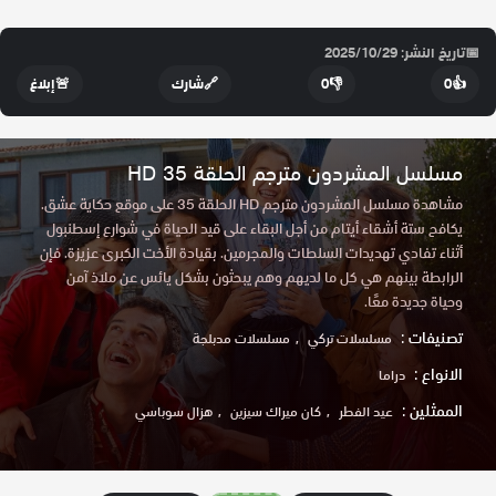
📅
تاريخ النشر: 2025/10/29
👍
0
👎
0
🔗
شارك
🚨
إبلاغ
مسلسل المشردون مترجم الحلقة 35 HD
مشاهدة مسلسل المشردون مترجم HD الحلقة 35 على موقع حكاية عشق.
يكافح ستة أشقاء أيتام من أجل البقاء على قيد الحياة في شوارع إسطنبول
أثناء تفادي تهديدات السلطات والمجرمين. بقيادة الأخت الكبرى عزيزة. فإن
الرابطة بينهم هي كل ما لديهم وهم يبحثون بشكل يائس عن ملاذ آمن
وحياة جديدة معًا.
تصنيفات :
مسلسلات تركي
مسلسلات مدبلجة
الانواع :
دراما
الممثلين :
عيد الفطر
كان ميراك سيزين
هزال سوباسي