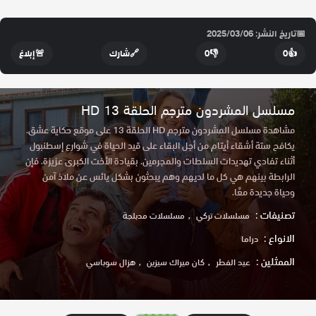
📅
تاريخ النشر: 2025/03/06
👍
0
👎
0
🔗
شارك
🚨
إبلاغ
مسلسل المشردون مترجم الحلقة 13 HD
مشاهدة مسلسل المشردون مترجم HD الحلقة 13 على موقع حكاية عشق.
يكافح ستة أشقاء أيتام من أجل البقاء على قيد الحياة في شوارع إسطنبول
أثناء تفادي تهديدات السلطات والمجرمين. بقيادة الأخت الكبرى عزيزة. فإن
الرابطة بينهم هي كل ما لديهم وهم يبحثون بشكل يائس عن ملاذ آمن
وحياة جديدة معًا.
تصنيفات :
مسلسلات تركي
مسلسلات مدبلجة
الانواع :
دراما
الممثلين :
عيد الفطر
كان ميراك سيزين
هزال سوباسي