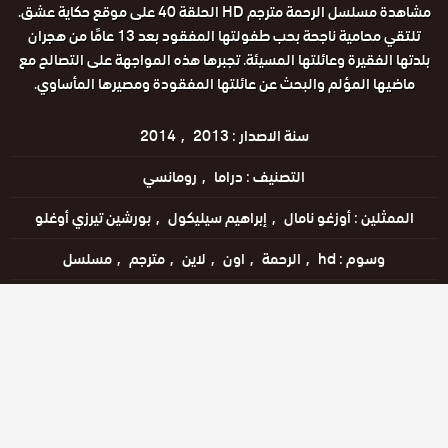
مشاهدة مسلسل الرحمة مترجم HD الحلقة 40 على موقع حكاية عشق.
تلتقي محامية ناجحة بحب طفولتها المفقود بعد 13 عامًا من هجران
بلدتها الفقيرة وعائلتها المسيئة. تجبرها هذه المواجهة على التصالح مع
ماضيها المؤلم والبحث عن عائلتها المفقودة ومصيرها المأساوي.
سنة الاصدار :
2013
2014
التصنيف :
دراما
رومانسي
الممثلين :
أوزغو نامال
إبراهيم سيليكول
بورشين تيرزي أوغلو
وسوم :
hd
الرحمة
اون
لاين
مترجم
مسلسل
اللغات :
التركية
مشاهدة الإعلان