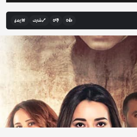
👍
0
👎
0
🔗
شارك
🚨
إبلاغ