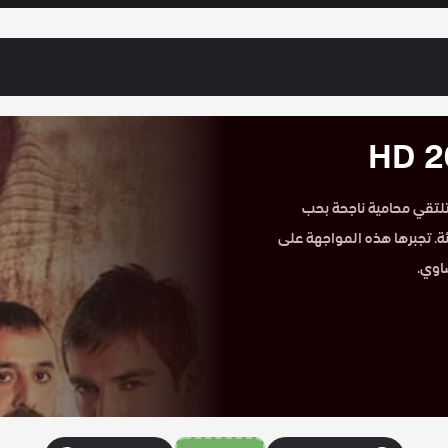
ى موقع حكاية عشق. تلتقي محامية ناجحة بحب
تها المسيئة. تجبرها هذه المواجهة على
اوي.