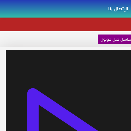
الإتصال بنا
لسل جبل جونول