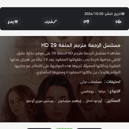
📅
تاريخ النشر: 2024/10/20
👍
0
👎
0
🔗
شارك
🚨
إبلاغ
مسلسل الرحمة مترجم الحلقة 29 HD
مشاهدة مسلسل الرحمة مترجم HD الحلقة 29 على موقع حكاية عشق.
تلتقي محامية ناجحة بحب طفولتها المفقود بعد 13 عامًا من هجران بلدتها
الفقيرة وعائلتها المسيئة. تجبرها هذه المواجهة على التصالح مع ماضيها
المؤلم والبحث عن عائلتها المفقودة ومصيرها المأساوي.
تصنيفات :
مسلسلات تركي
الانواع :
دراما
رومانسي
الممثلين :
أوزغو نامال
إبراهيم سيليكول
بورشين تيرزي أوغلو