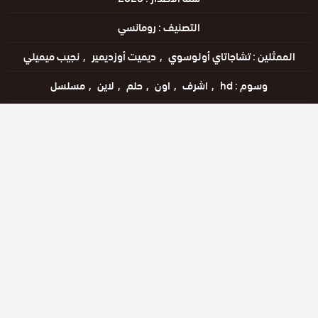
التصنيف :
رومانسي
الممثلين :
تشاجاتاي أولوسوي
ديميت أوزديمير
نجيب ميميلي
وسوم :
hd
اشرف
اون
حلم
لاين
مسلسل
اللغات :
التركية
مشاهدة الإعلان
مشاهدة ممتعة