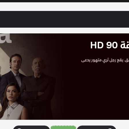
HD
ة 90 على موقع حكاية عشق. يقع رجل ثري متهور يدعى