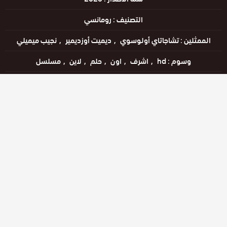
التصنيف :
رومانسي
الممثلين :
تشاجاتاي أولوسوي
ديميت أوزديمير
نجيب ميميلي
وسوم :
hd
اشرف
اون
حلم
لاين
مسلسل
اللغات :
التركية
مشاهدة الإعلان
مشاهدة ممتعة