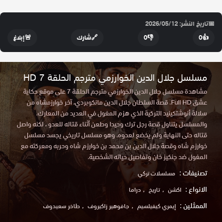
📅
تاريخ النشر: 2026/05/12
👍
0
👎
0
🔗
شارك
🚨
إبلاغ
مسلسل جلال الدين الخوارزمي مترجم الحلقة 7 HD
مشاهدة مسلسل جلال الدين الخوارزمي مترجم الحلقة 7 على موقع حكاية
عشق Full HD. قصة السلطان جلال الدين مانكوبردي، آخر خوارزمشاه من
سلالة أنوشتكينيد التركية الذي هزم المغول في العديد من المعارك.
والمسلسل يتناول قصة رجل ترك وحيدا وطعن أثناء قتاله للعدو ، لكنه واصل
قتاله حتى النهاية ولم يخضع لعدوه. وهو مسلسل تاريخي يجسد مسلسل
خوارزم شاه وقصة جلال الدين بن محمد بن خوارزم شاه وحربه ومعركته مع
المغول ضد جنكيز خان وتفاصيل حياته الشخصية.
تصنيفات :
مسلسلات تركي
الانواع :
اكشن
تاريخ
دراما
الممثلين :
إيمري كيفيلسيم
جافوهير زاكيروف
طاخر سعيدوف