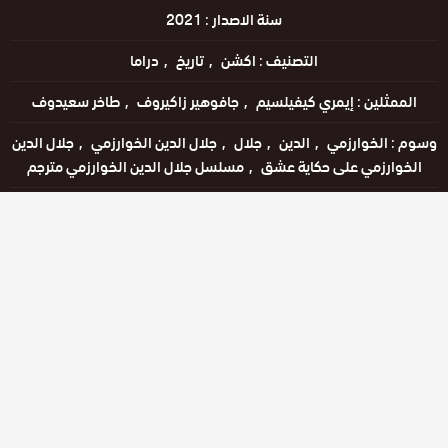
سنة الاصدار :
2021
التصنيف :
اكشن
تاريخ
دراما
الممثلين :
إيمري كيفيلسيم
جافوهير زاكيروف
طاخر سعيدوف
وسوم :
الخوارزمي
الدين
جلال
جلال الدين الخوارزمي
جلال الدين
الخوارزمي على حكاية عشق
مسلسل جلال الدين الخوارزمي مترجم
اللغات :
التركية
مترجم للعربية
مشاهدة الإعلان
مشاهدة ممتعة