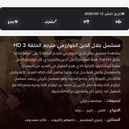
📅
تاريخ النشر: 2026/05/12
👍
0
👎
0
🔗
شارك
🚨
إبلاغ
مسلسل جلال الدين الخوارزمي مترجم الحلقة 3 HD
مشاهدة مسلسل جلال الدين الخوارزمي مترجم الحلقة 3 على موقع حكاية
عشق Full HD. قصة السلطان جلال الدين مانكوبردي، آخر خوارزمشاه من
سلالة أنوشتكينيد التركية الذي هزم المغول في العديد من المعارك.
والمسلسل يتناول قصة رجل ترك وحيدا وطعن أثناء قتاله للعدو ، لكنه واصل
قتاله حتى النهاية ولم يخضع لعدوه. وهو مسلسل تاريخي يجسد مسلسل
خوارزم شاه وقصة جلال الدين بن محمد بن خوارزم شاه وحربه ومعركته مع
المغول ضد جنكيز خان وتفاصيل حياته الشخصية.
تصنيفات :
مسلسلات تركي
الانواع :
اكشن
تاريخ
دراما
الممثلين :
إيمري كيفيلسيم
جافوهير زاكيروف
طاخر سعيدوف