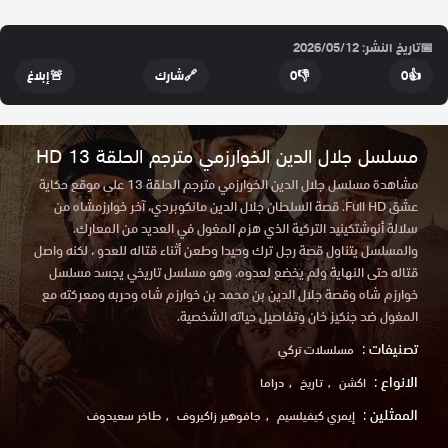
📅
تاريخ النشر: 2026/05/12
👍
0
👎
0
🔗
شارك
🚨
إبلاغ
مسلسل جلال الدين الخوارزمي مترجم الحلقة 13 HD
مشاهدة مسلسل جلال الدين الخوارزمي مترجم الحلقة 13 على موقع حكاية
عشق Full HD. قصة السلطان جلال الدين مانكوبردي، آخر خوارزمشاه من
سلالة أنوشتكينيد التركية الذي هزم المغول في العديد من المعارك.
والمسلسل يتناول قصة رجل ترك وحيدا وطعن أثناء قتاله للعدو ، لكنه واصل
قتاله حتى النهاية ولم يخضع لعدوه. وهو مسلسل تاريخي يجسد مسلسل
خوارزم شاه وقصة جلال الدين بن محمد بن خوارزم شاه وحربه ومعركته مع
المغول ضد جنكيز خان وتفاصيل حياته الشخصية.
تصنيفات :
مسلسلات تركي
الانواع :
اكشن
تاريخ
دراما
الممثلين :
إيمري كيفيلسيم
جافوهير زاكيروف
طاخر سعيدوف