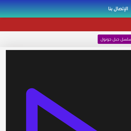
الإتصال بنا
لسل جبل جونول