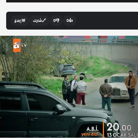
👍
0
👎
0
🔗
شارك
🚨
إبلاغ