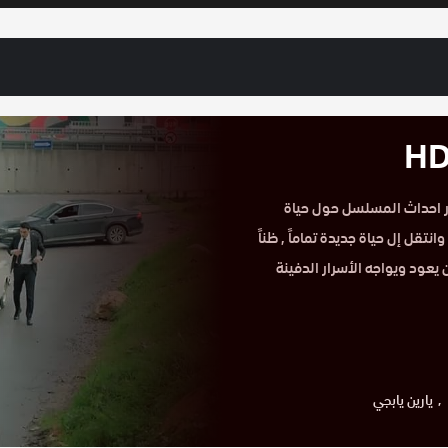
وقع حكاية عشق.تدور احداث المسلسل حول حياة
انتقل إل حياة جديدة تماماً , ظناً
يعود ويواجه الأسرار الدفينة
يارين يابجي